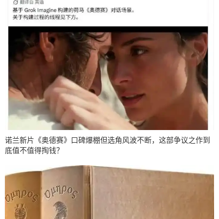
诺兰新片《奥德赛》口碑爆棚但选角风波不断，这部争议之作到
底值不值得掏钱？