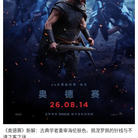
《奥德赛》新解：古典学者重审海伦肤色、佩涅罗佩的针线与不
速之客之谜