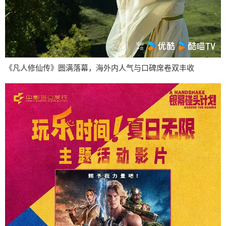
《凡人修仙传》圆满落幕，海外内人气与口碑席卷双丰收