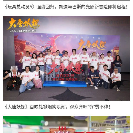
《玩具总动员5》强势回归，胡迪与巴斯的光影新冒险即将启程！
《大唐妖探》首映礼掀爆笑浪潮，观众齐呼“夯”赞不停！