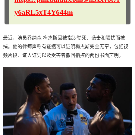
y6aRL5xT4Y644m
最近，演员乔纳森·梅杰斯因被指涉勒死、袭击和骚扰而被
捕。他的律师声称有证据可以证明梅杰斯完全无辜，包括视
频片段、证人证词以及受害者撤回指控的两份书面声明。