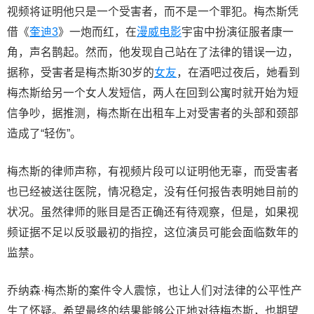
视频将证明他只是一个受害者，而不是一个罪犯。梅杰斯凭
借《
奎迪3
》一炮而红，在
漫威电影
宇宙中扮演征服者康一
角，声名鹊起。然而，他发现自己站在了法律的错误一边，
据称，受害者是梅杰斯30岁的
女友
，在酒吧过夜后，她看到
梅杰斯给另一个女人发短信，两人在回到公寓时就开始为短
信争吵，据推测，梅杰斯在出租车上对受害者的头部和颈部
造成了“轻伤”。
梅杰斯的律师声称，有视频片段可以证明他无辜，而受害者
也已经被送往医院，情况稳定，没有任何报告表明她目前的
状况。虽然律师的账目是否正确还有待观察，但是，如果视
频证据不足以反驳最初的指控，这位演员可能会面临数年的
监禁。
乔纳森·梅杰斯的案件令人震惊，也让人们对法律的公平性产
生了怀疑。希望最终的结果能够公正地对待梅杰斯，也期望