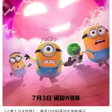
《小黄人与大怪兽》：重返1920好莱坞片场奇遇记