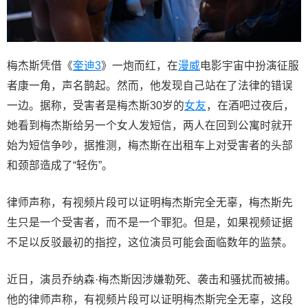
梅杰斯凭借《
奎迪3
》一炮而红，在
漫威
电影宇宙中扮演征服
者康一角，声名鹊起。然而，他发现自己站在了法律的错误
一边。据称，受害者是梅杰斯30岁的
女友
，在酒吧过夜后，
她看到梅杰斯给另一个女人发短信，两人在回到公寓时就开
始为短信争吵，据推测，梅杰斯在出租车上对受害者的头部
和颈部造成了“轻伤”。
律师声称，有视频片段可以证明梅杰斯完全无辜，梅杰斯先
生只是一个受害者，而不是一个罪犯。但是，如果视频证据
不足以反驳最初的指控，这位演员可能会面临数年的监禁。
近日，演员乔纳森·梅杰斯因涉嫌勒死、袭击和骚扰而被捕。
他的律师声称，有视频片段可以证明梅杰斯完全无辜，这段