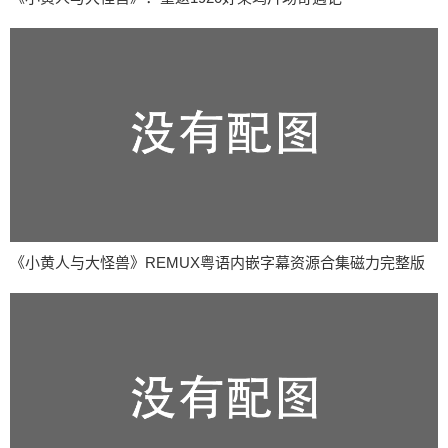
《小黄人与大怪兽》REMUX粤语内嵌字幕资源合集磁力完整版