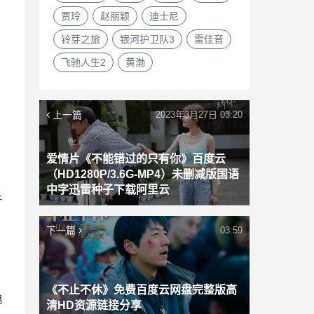
贾玲
赵丽颖
迪士尼
铃芽之旅
银河护卫队3
雷佳音
飞驰人生2
黄渤
上一篇
2023年3月27日 03:20
爱情片《不能错过的只有你》百度云
（HD1280P/3.6G-MP4）未删减版国语
中字迅雷种子下载阿里云
于
道
下一篇
03:59
《不止不休》免费百度云网盘完整版高
电
清HD资源链接分享