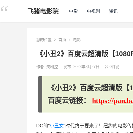
飞猪电影院
电影
电视剧
资讯
您的位置
首页
电影
《小丑2》百度云超清版【108
作者:
美剧控
发布: 2023年3月27日
0
评论
《小丑2》百度云超清版【1
百度云链接：
https://pan
DC的“
小丑女
”时代终于要来了！纽约的电影传