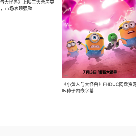
与大怪兽》上映三天票房突
0万，市场表现强劲
《小黄人与大怪兽》FHDUC网盘资
flv种子内嵌字幕