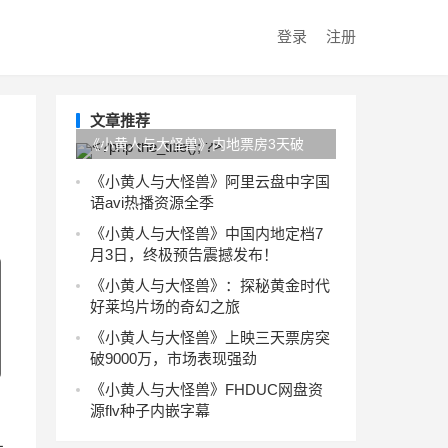
登录
注册
文章推荐
《小黄人与大怪兽》内地票房3天破
亿，《玩具总动员5》总票房已超2.5亿
《小黄人与大怪兽》阿里云盘中字国
语avi热播资源全季
《小黄人与大怪兽》中国内地定档7
月3日，终极预告震撼发布！
《小黄人与大怪兽》：探秘黄金时代
好莱坞片场的奇幻之旅
《小黄人与大怪兽》上映三天票房突
破9000万，市场表现强劲
《小黄人与大怪兽》FHDUC网盘资
源flv种子内嵌字幕