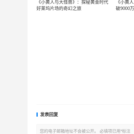
《小黄人与大怪兽》：探秘黄金时代
《小黄人
好莱坞片场的奇幻之旅
破900
发表回复
您的电子邮箱地址不会被公开。
必填项已用
*
标注