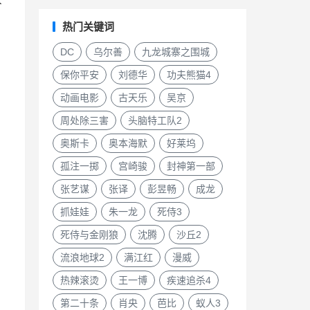
下
热门关键词
DC
乌尔善
九龙城寨之围城
保你平安
刘德华
功夫熊猫4
动画电影
古天乐
吴京
周处除三害
头脑特工队2
奥斯卡
奥本海默
好莱坞
孤注一掷
宫崎骏
封神第一部
张艺谋
张译
彭昱畅
成龙
抓娃娃
朱一龙
死侍3
死侍与金刚狼
沈腾
沙丘2
流浪地球2
满江红
漫威
热辣滚烫
王一博
疾速追杀4
第二十条
肖央
芭比
蚁人3