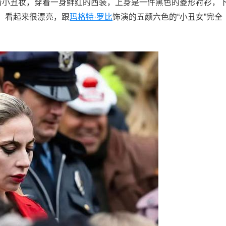
化着小丑妆，穿着一身鲜红的西装，上身是一件黑色的菱形衬衫，
，看起来很漂亮，跟
玛格特·罗比
饰演的五颜六色的“小丑女”完全