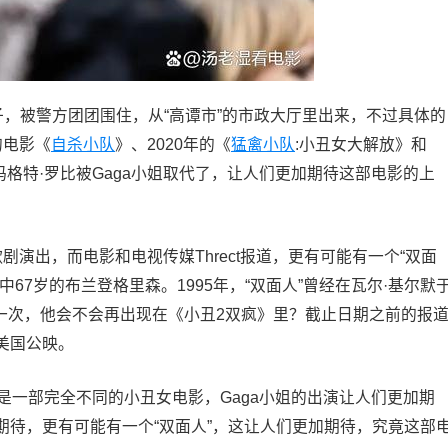
子，被警方团团围住，从“高谭市”的市政大厅里出来，不过具体的
的电影《
自杀小队
》、2020年的《
猛禽小队
:小丑女大解放》和
玛格特·罗比被Gaga小姐取代了，让人们更加期待这部电影的上
演出，而电影和电视传媒Threct报道，更有可能有一个“双面
中67岁的布兰登格里森。1995年，“双面人”曾经在瓦尔·基尔默
这一次，他会不会再出现在《小丑2双疯》里？截止日期之前的报
美国公映。
会是一部完全不同的小丑女电影，Gaga小姐的出演让人们更加期
期待，更有可能有一个“双面人”，这让人们更加期待，究竟这部