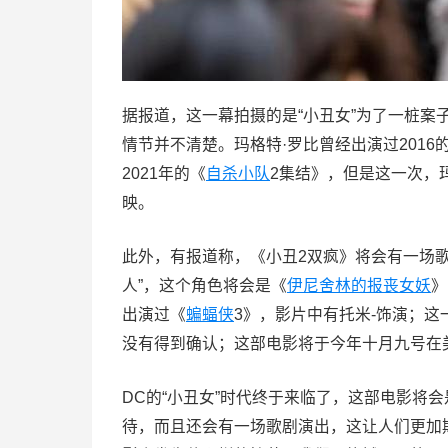
据报道，这一幕拍摄的是“小丑女”为了一桩案
情节并不清楚。玛格特·罗比曾经出演过2016
2021年的《
自杀小队
2集结》，但是这一次，
映。
此外，有报道称，《小丑2双疯》将会有一场歌剧
人”，这个角色将会是《
伊尼舍林的报丧女妖
》
出演过《
蝙蝠侠
3》，影片中有托米-饰演；
没有得到确认；这部电影将于今年十月九号在
DC的“小丑女”时代终于来临了，这部电影将
待，而且还会有一场歌剧演出，这让人们更加