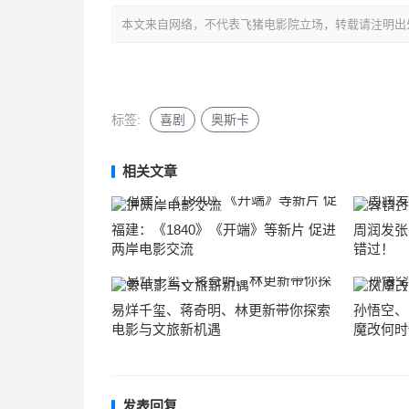
本文来自网络，不代表飞猪电影院立场，转载请注明出处：http://mo
标签:
喜剧
奥斯卡
相关文章
福建：《1840》《开端》等新片 促进
周润发张
两岸电影交流
错过！
易烊千玺、蒋奇明、林更新带你探索
孙悟空、
电影与文旅新机遇
魔改何时
发表回复