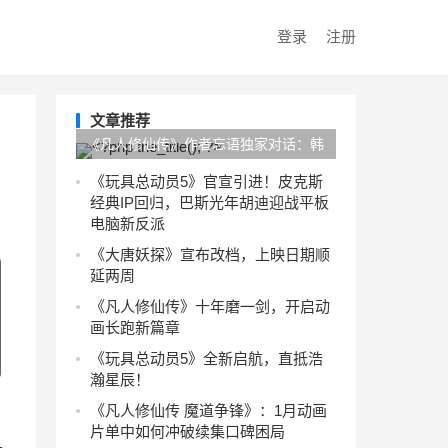
登录
注册
文章推荐
《凡人修仙传》作者忘语独家对话：韩
立背后的“韩老魔”竟源自我的真实经历
《玩具总动员5》官宣引进！皮克斯
经典IP回归，巴斯光年胡迪迎战平板
电脑新反派
《大唐妖探》宣布改档，上映日期顺
延两周
《凡人修仙传》十年磨一剑，开启动
画长跑新篇章
《玩具总动员5》全新启航，直抵浩
瀚星辰！
《凡人修仙传 魔道争锋》：1月动画
片单中如何冲破续集口碑困局