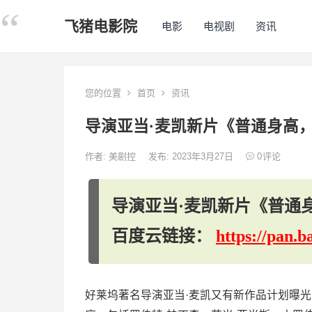
飞猪电影院
电影
电视剧
资讯
您的位置
首页
资讯
导演亚当·麦凯新片《普通身高
作者:
美剧控
发布: 2023年3月27日
0
评论
导演亚当·麦凯新片《普通
百度云链接：
https://pan
好莱坞著名导演亚当·麦凯又有新作品计划曝