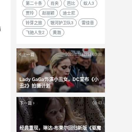
第二十条
肖央
芭比
蚁人3
贾玲
赵丽颖
迪士尼
铃芽之旅
银河护卫队3
雷佳音
当
飞驰人生2
黄渤
上一篇
2023年3月27日 03:00
Lady GaGa饰演小丑女，DC宣布《小
丑2》拍摄计划
下一篇
03:43
经典重现，琳达·布莱尔回归新版《驱魔