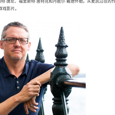
伯特·唐尼、福里斯特·惠特克和丹妮尔·戴德怀勒。从麦凯过往的
群戏影片。