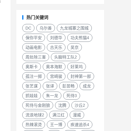
作
热门关键词
DC
乌尔善
九龙城寨之围城
保你平安
刘德华
功夫熊猫4
动画电影
古天乐
吴京
周处除三害
头脑特工队2
奥斯卡
奥本海默
好莱坞
孤注一掷
宫崎骏
封神第一部
张艺谋
张译
彭昱畅
成龙
抓娃娃
朱一龙
死侍3
死侍与金刚狼
沈腾
沙丘2
流浪地球2
满江红
漫威
热辣滚烫
王一博
疾速追杀4