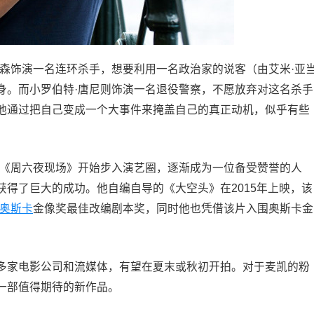
丁森饰演一名连环杀手，想要利用一名政治家的说客（由艾米·亚
身。而小罗伯特·唐尼则饰演一名退役警察，不愿放弃对这名杀手
他通过把自己变成一个大事件来掩盖自己的真正动机，似乎有些
《周六夜现场》开始步入演艺圈，逐渐成为一位备受赞誉的人
得了巨大的成功。他自编自导的《大空头》在2015年上映，该
奥斯卡
金像奖最佳改编剧本奖，同时他也凭借该片入围奥斯卡金
多家电影公司和流媒体，有望在夏末或秋初开拍。对于麦凯的粉
一部值得期待的新作品。