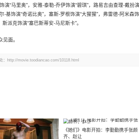
演“马里奥”，安雅-泰勒-乔伊饰演“碧琪”，路易吉由查理-戴扮
尔-基饰演“奇诺比奥”，塞斯-罗根饰演“大猩猩”，弗雷德-阿米森
”，斯派克饰演“塞巴斯蒂安-马尼斯卡”。
众见面。
vie.toodiancao.com/10118.html
《她们》电影开拍：李勤勤携手张颜
齐、赵让