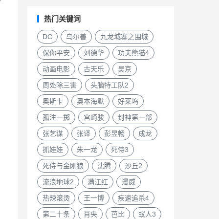
热门关键词
DC
乌尔善
九龙城寨之围城
保你平安
刘德华
功夫熊猫4
动画电影
古天乐
吴京
周处除三害
头脑特工队2
奥斯卡
奥本海默
好莱坞
孤注一掷
宫崎骏
封神第一部
张艺谋
张译
彭昱畅
成龙
抓娃娃
朱一龙
死侍3
死侍与金刚狼
沈腾
沙丘2
流浪地球2
满江红
漫威
热辣滚烫
王一博
疾速追杀4
第二十条
肖央
芭比
蚁人3