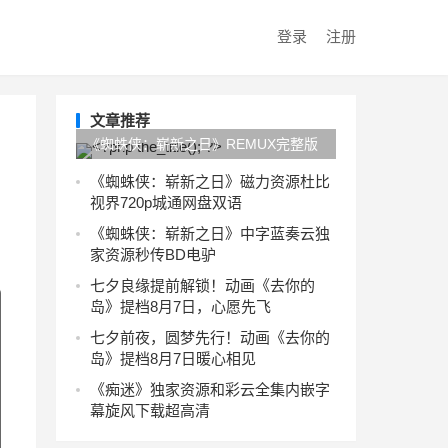
登录
注册
文章推荐
《蜘蛛侠：崭新之日》REMUX完整版
旋风下载在线观看4KUC网盘
《蜘蛛侠：崭新之日》磁力资源杜比
视界720p城通网盘双语
《蜘蛛侠：崭新之日》中字蓝奏云独
家资源秒传BD电驴
七夕良缘提前解锁！动画《去你的
岛》提档8月7日，心愿先飞
七夕前夜，圆梦先行！动画《去你的
岛》提档8月7日暖心相见
《痴迷》独家资源和彩云全集内嵌字
幕旋风下载超高清