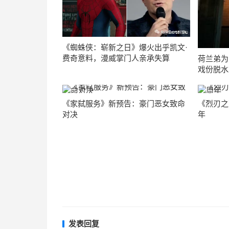
《蜘蛛侠：崭新之日》爆火出乎凯文·
费奇意料，漫威掌门人亲承失算
荷兰弟为
戏份脱水
《家弑服务》新预告：豪门恶女致命
《烈刃之
对决
年
发表回复