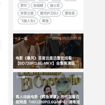
演
贾玲
赵丽颖
迪士尼
饰
铃芽之旅
银河护卫队3
雷佳音
飞驰人生2
黄渤
上一篇
2023年3月21日 03:38
电影《暴风》百度云盘迅雷在线看
【BD720P/3.6G-MKV】全集高清版
下一篇
03:49
真人动画电影《鳄鱼莱莱》在线观看百
度网盘「HD1280P/3.6G-MP4」清晰版