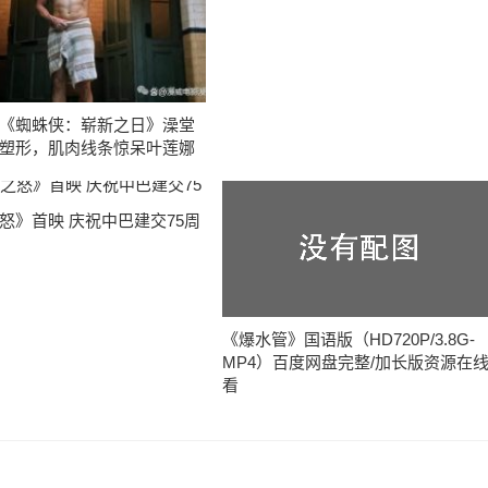
《蜘蛛侠：崭新之日》澡堂
塑形，肌肉线条惊呆叶莲娜
怒》首映 庆祝中巴建交75周
《爆水管》国语版（HD720P/3.8G-
MP4）百度网盘完整/加长版资源在
看